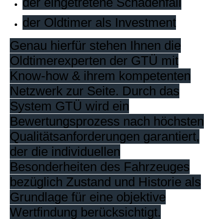
der eingetretene Schadenfall
der Oldtimer als Investment
Genau hierfür stehen Ihnen die
Oldtimerexperten der GTÜ mit
Know-how & ihrem kompetenten
Netzwerk zur Seite. Durch das
System GTÜ wird ein
Bewertungsprozess nach höchsten
Qualitätsanforderungen garantiert,
der die individuellen
Besonderheiten des Fahrzeuges
bezüglich Zustand und Historie als
Grundlage für eine objektive
Wertfindung berücksichtigt.