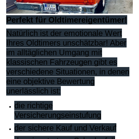
Perfekt für Oldtimereigentümer!
Natürlich ist der emotionale Wert
Ihres Oldtimers unschätzbar! Aber
im alltäglichen Umgang mit
klassischen Fahrzeugen gibt es
verschiedene Situationen, in denen
eine objektive Bewertung
unerlässlich ist:
die richtige
Versicherungseinstufung
der sichere Kauf und Verkauf